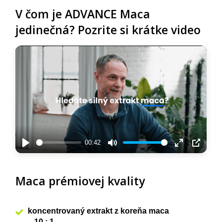
V čom je ADVANCE Maca
jedinečná? Pozrite si krátke video
00:42
Play
Mute
Enter
PIP
fullscreen
Maca prémiovej kvality
koncentrovaný extrakt z koreňa maca
– 10 : 1