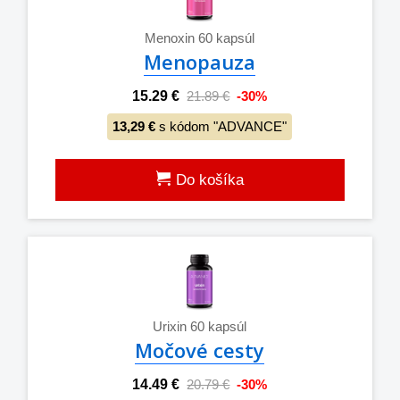
Menoxin 60 kapsúl
Menopauza
15.29 €
21.89 €
-30%
13,29 €
s kódom "ADVANCE"
Do košíka
Urixin 60 kapsúl
Močové cesty
14.49 €
20.79 €
-30%