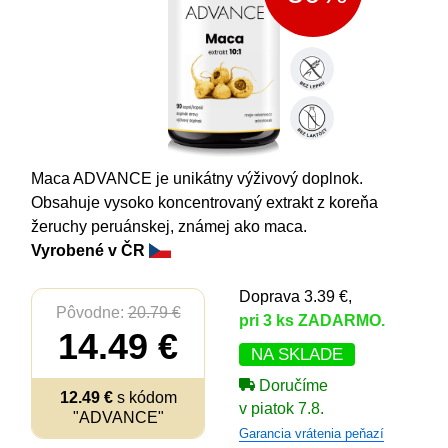
Maca ADVANCE je unikátny výživový doplnok.
Obsahuje vysoko koncentrovaný extrakt z koreňa
žeruchy peruánskej, známej ako maca.
Vyrobené v ČR
Doprava 3.39 €,
Pôvodne:
20.79 €
pri 3 ks ZADARMO.
14.49 €
NA SKLADE
Doručíme
12.49 €
s kódom
v piatok 7.8.
"ADVANCE"
Garancia vrátenia peňazí