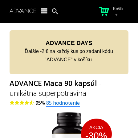
Košík
ADVANCE DAYS
Ďalšie -2 € na každý kus po zadaní kódu
"ADVANCE" v košíku.
ADVANCE Maca 90 kapsúl
-
unikátna superpotravina
95
%
85
hodnotenie
AKCIA
-30%